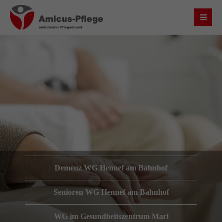
Login
Benutzername
Passwort
Anmelden
Demenz WG Hennef am Bahnhof
Register
|
Lost your password?
Senioren WG Hennef am Bahnhof
Über uns
WG im Gesundheitszentrum Marl