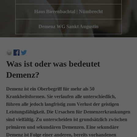
Wir haben uns als ambulanter Pflegedienst auf
Haus Bierenbachtal | Nümbrecht
Wohngemeinschaften für Senioren spezialisiert. Mit der
Spezialisierung im Bereich Demenz erleben wir immer wieder
Demenz WG Sankt Augustin
das wir
GUTES
tun.
Wir sagen
DANKE
für Ihr Feedback!
Was ist oder was bedeutet
Kontakt
Demenz?
Amicus Pflege GmbH & Co KG
Demenz ist ein Oberbegriff für mehr als 50
Lipper Weg 11a
Krankheitsformen. Sie verlaufen alle unterschiedlich,
45770 Marl
führen alle jedoch langfristig zum Verlust der geistigen
Leistungsfähigkeit. Die Ursachen für Demenzerkrankungen
Sie haben Fragen?
sind vielfältig. Zu unterscheiden ist grundsätzlich zwischen
02365 955 88 88
primären und sekundären Demenzen. Eine sekundäre
Demenz ist Folge einer anderen, bereits vorhandenen
Schreiben Sie uns per Email