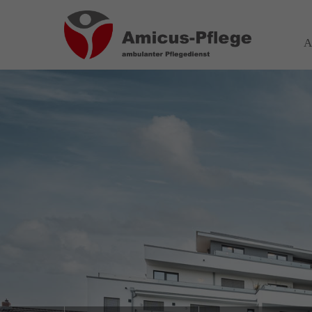
Login
Über
A
Benutzername
Wir haben
auf Wohn
spezialis
Bereich 
Passwort
das wir
Wir sage
Anmelden
Register
|
Lost your password?