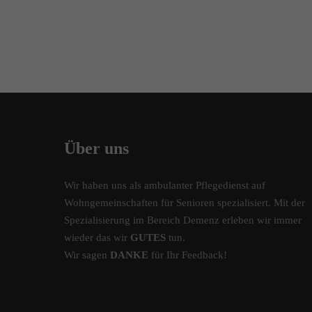
Über uns
Wir haben uns als ambulanter Pflegedienst auf
Wohngemeinschaften für Senioren spezialisiert. Mit der
Spezialisierung im Bereich Demenz erleben wir immer
wieder das wir
GUTES
tun.
Wir sagen
DANKE
für Ihr Feedback!