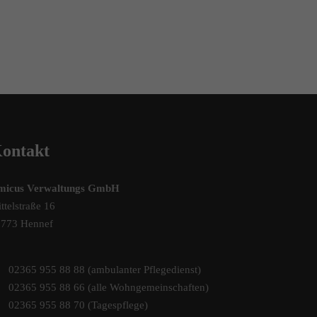
ontakt
micus Verwaltungs GmbH
ttelstraße 16
3773 Hennef
02365 955 88 88 (ambulanter Pflegedienst)
02365 955 88 66 (alle Wohngemeinschaften)
02365 955 88 70 (Tagespflege)