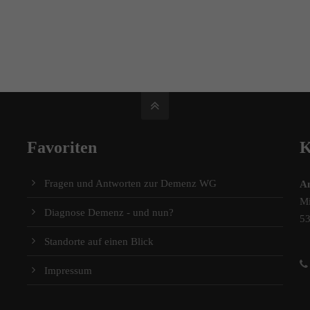
Favoriten
K
Fragen und Antworten zur Demenz WG
A
Mi
Diagnose Demenz - und nun?
5
Standorte auf einen Blick
Impressum