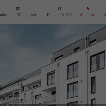
 uns
Kontakt
mbulanter Pflegedienst
Demenz & WG
Standorte
Amicus Pflege GmbH & Co 
 uns als ambulanter Pflegedienst
Lipper Weg 11a
gemeinschaften für Senioren
45770 Marl
iert. Mit der Spezialisierung im
Demenz erleben wir immer wieder
GUTES
tun.
Sie haben Fragen?
n
DANKE
für Ihr Feedback!
02365 955 88 88
Schreiben Sie uns per Ema
info@amicus-pflege.de