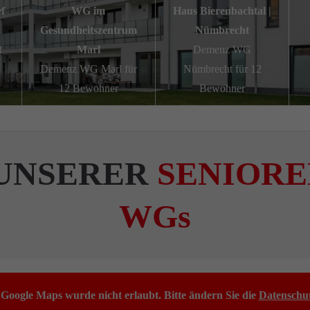
f
WG im
Haus Bierenbachtal |
Gesundheitszentrum
Nümbrecht
f
Marl
Demenz WG
Demenz WG Marl für
Nümbrecht für 12
12 Bewohner
Bewohner
 UNSERER
SENIORE
WGs
Google Maps wurde nicht erlaubt. Bitte ändern Sie die
Datenschut