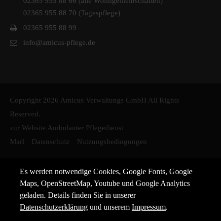
02365 955 88 66 (alle Wohngemeinschaften)
02365 955 88 70 (Tagespflege)
02365 955 88 99
info@amicus-pflege.de
Copyright 2026 Amicus Verwaltungs GmbH All Rights
Reserved.
zur Website Ambulanter Pflegedienst
Marl
Datenschutz
Nutzungsbedingungen
Es werden notwendige Cookies, Google Fonts, Google
Maps, OpenStreetMap, Youtube und Google Analytics
geladen. Details finden Sie in unserer
Datenschutzerklärung
und unserem
Impressum
.