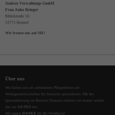
Amicus Verwaltungs GmbH
Frau Anke Brieger
Mittelstraße 16
53773 Hennef
Wir freuen uns auf SIE!
Über uns
Wir haben uns als ambulanter Pflegedienst auf
Wohngemeinschaften für Senioren spezialisiert. Mit der
Spezialisierung im Bereich Demenz erleben wir immer wieder
das wir
GUTES
tun.
Wir sagen
DANKE
für Ihr Feedback!