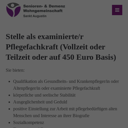
Login
Benutzername
Stelle als examinierte/r
Pflegefachkraft (Vollzeit oder
Teilzeit oder auf 450 Euro Basis)
Passwort
Sie bieten:
Qualifikation als Gesundheits- und Krankenpfleger/in oder
Altenpfleger/in oder examinierte Pflegefachkraft
Anmelden
körperliche und seelische Stabilität
Ausgeglichenheit und Geduld
Register
|
Lost your password?
positive Einstellung zur Arbeit mit pflegebedürftigen alten
Menschen und Interesse an ihrer Biografie
Über uns
Sozialkompetenz