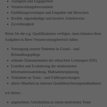
Teamgeist und Engagement
Wir haben uns als ambulanter Pflegedienst auf
Verantwortungsbewusstsein
Wohngemeinschaften für Senioren spezialisiert. Mit der
Einfühlungsvermögen und Empathie mit Menschen
Spezialisierung im Bereich Demenz erleben wir immer wieder
flexible, eigenständige und kreative Arbeitsweise
das wir
GUTES
tun.
Zuverlässigkeit
Wir sagen
DANKE
für Ihr Feedback!
Wenn Sie die o.g. Qualifikationen verfügen, dann könnten diese
Aufgaben in Ihren Verantwortungsbereich fallen:
Versorgung unserer Patienten in Grund – und
Kontakt
Behandlungspflege
zeitnahe Dokumentation der erbrachten Leistungen (SIS)
Amicus Pflege GmbH & Co KG
Erstellen und Evaluierung der strukturierten
Lipper Weg 11a
Informationssammlung, Maßnahmenplanung
45770 Marl
Teilnahme an Team – und Fallbesprechungen
aktive Mitarbeit an internen Qualitätssicherungsmaßnahmen
Sie haben Fragen?
wir bieten:
02365 955 88 88
angenehmes Arbeitsklima in einem motivierten Team
Schreiben Sie uns per Email