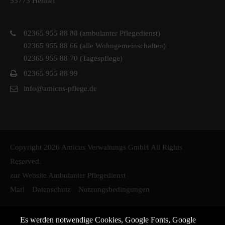
53773 Hennef
02365 955 88 88 (ambulanter Pflegedienst)
02365 955 88 66 (alle Wohngemeinschaften)
02365 955 88 70 (Tagespflege)
02365 955 88 99
info@amicus-pflege.de
Copyright 2026 Amicus Verwaltungs GmbH All Rights
Reserved.
zur Website Ambulanter Pflegedienst
Marl
Datenschutz
Nutzungsbedingungen
Es werden notwendige Cookies, Google Fonts, Google