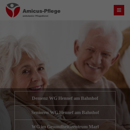
Login
Benutzername
Passwort
Anmelden
Demenz WG Hennef am Bahnhof
Register
|
Lost your password?
Senioren WG Hennef am Bahnhof
Über uns
WG im Gesundheitszentrum Marl