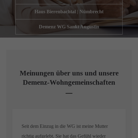
Wir haben uns als ambulanter Pflegedienst auf
Haus Bierenbachtal | Nümbrecht
Wohngemeinschaften für Senioren spezialisiert. Mit der
Spezialisierung im Bereich Demenz erleben wir immer wieder
Demenz WG Sankt Augustin
das wir
GUTES
tun.
Wir sagen
DANKE
für Ihr Feedback!
Kontakt
Meinungen über uns und unsere
Demenz-Wohngemeinschaften
Amicus Pflege GmbH & Co KG
Lipper Weg 11a
45770 Marl
Sie haben Fragen?
02365 955 88 88
Seit dem Einzug in die WG ist meine Mutter
richtig aufgelebt. Sie hat das Gefühl wieder
Schreiben Sie uns per Email