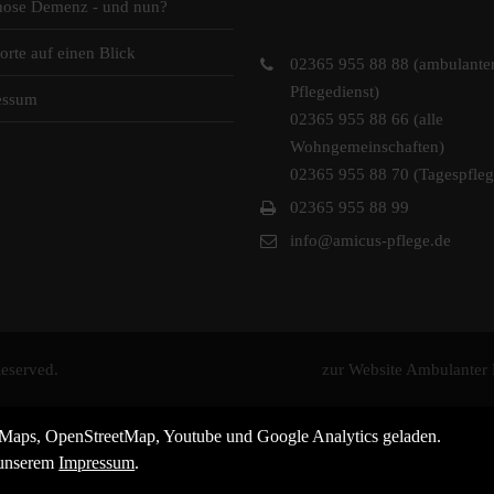
nose Demenz - und nun?
orte auf einen Blick
02365 955 88 88 (ambulante
Pflegedienst)
essum
02365 955 88 66 (alle
Wohngemeinschaften)
02365 955 88 70 (Tagespfleg
02365 955 88 99
info@amicus-pflege.de
eserved.
zur Website Ambulanter 
Maps, OpenStreetMap, Youtube und Google Analytics geladen.
unserem
Impressum
.