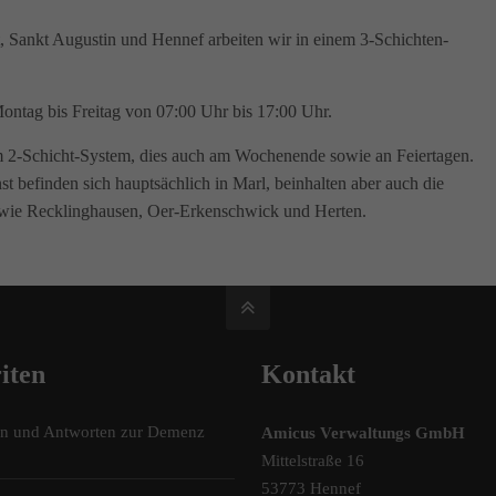
 Sankt Augustin und Hennef arbeiten wir in einem 3-Schichten-
ontag bis Freitag von 07:00 Uhr bis 17:00 Uhr.
m 2-Schicht-System, dies auch am Wochenende sowie an Feiertagen.
st befinden sich hauptsächlich in Marl, beinhalten aber auch die
 wie Recklinghausen, Oer-Erkenschwick und Herten.
iten
Kontakt
en und Antworten zur Demenz
Amicus Verwaltungs GmbH
Mittelstraße 16
53773 Hennef