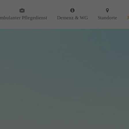
 uns
Kontakt
mbulanter Pflegedienst
Demenz & WG
Standorte
Amicus Pflege GmbH & Co 
 uns als ambulanter Pflegedienst
Lipper Weg 11a
gemeinschaften für Senioren
45770 Marl
iert. Mit der Spezialisierung im
Demenz erleben wir immer wieder
GUTES
tun.
Sie haben Fragen?
n
DANKE
für Ihr Feedback!
02365 955 88 88
Schreiben Sie uns per Ema
info@amicus-pflege.de