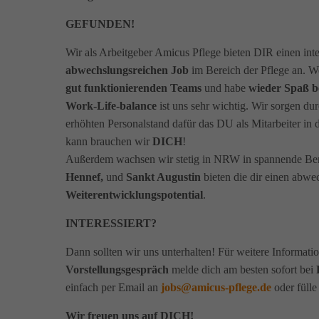
GEFUNDEN!
Wir als Arbeitgeber Amicus Pflege bieten DIR einen int
abwechslungsreichen Job
im Bereich der Pflege an. 
gut funktionierenden Teams
und habe
wieder Spaß be
Work-Life-balance
ist uns sehr wichtig. Wir sorgen du
erhöhten Personalstand dafür das DU als Mitarbeiter in
kann brauchen wir
DICH
!
Außerdem wachsen wir stetig in NRW in spannende Ber
Hennef,
und
Sankt Augustin
bieten die dir einen abw
Weiterentwicklungspotential
.
INTERESSIERT?
Dann sollten wir uns unterhalten! Für weitere Informat
Vorstellungsgespräch
melde dich am besten sofort bei
einfach per Email an
jobs@amicus-pflege.de
oder fülle
Wir freuen uns auf DICH!