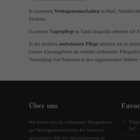
In unsereren
Wohngemeinschaften
in Marl, Nümbrecht,
Systems.
In unserer
Tagespflege
in Sankt Augustin arbeiten wir M
In der mobilen
ambulanten Pflege
arbeiten wir in eine
Unsere Einsatzgebiete als mobiler ambulanter Pflegedien
Versorgung von Patienten in den angrenzenden Städten
Über uns
Favor
Frag
Wir haben uns als ambulanter Pflegedienst
WG
auf Wohngemeinschaften für Senioren
spezialisiert. Mit der Spezialisierung im