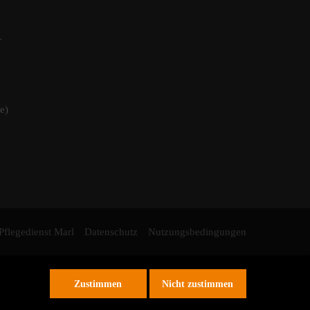
r
e)
Pflegedienst Marl
Datenschutz
Nutzungsbedingungen
Zustimmen
Nicht zustimmen