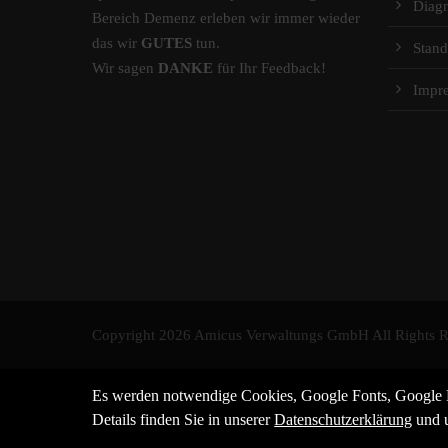
Diag
Bereich Demenz erleben wir immer wieder
das wir
GUTES
tun.
Stand
Wir sagen
DANKE
für Ihr Feedback!
Impr
Copyright 2026 Amicus Verwaltungs GmbH All Rights R
Es werden notwendige Cookies, Google Fonts, Google 
Details finden Sie in unserer
Datenschutzerklärung
und 