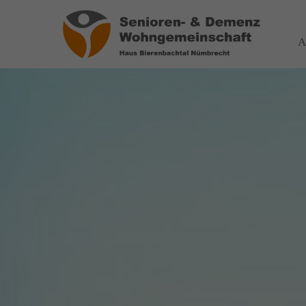
Login
Über
A
Benutzername
Wir haben
auf Wohn
spezialis
Bereich 
Passwort
das wir
Wir sage
Anmelden
Register
|
Lost your password?