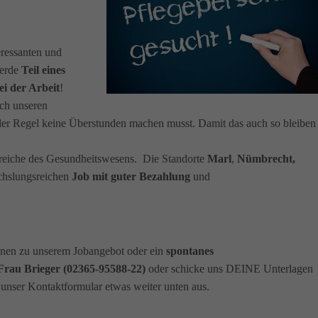
eressanten und
Werde
Teil eines
i der Arbeit
!
rch unseren
 der Regel keine Überstunden machen musst. Damit das auch so bleiben
eiche des Gesundheitswesens. Die Standorte
Marl
,
Nümbrecht,
echslungsreichen
Job mit guter Bezahlung
und
ionen zu unserem Jobangebot oder ein
spontanes
Frau Brieger (02365-95588-22)
oder schicke uns DEINE Unterlagen
 unser Kontaktformular etwas weiter unten aus.