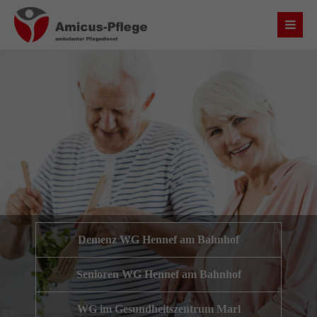
Login
Benutzername
Passwort
Anmelden
Demenz WG Hennef am Bahnhof
Register
|
Lost your password?
Senioren WG Hennef am Bahnhof
Über uns
WG im Gesundheitszentrum Marl