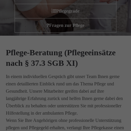
Wir haben uns als ambulanter Pflegedienst auf
Pflegegrade
Wohngemeinschaften für Senioren spezialisiert. Mit der
Spezialisierung im Bereich Demenz erleben wir immer wieder
Fragen zur Pflege
das wir
GUTES
tun.
Wir sagen
DANKE
für Ihr Feedback!
Pflege-Beratung (Pflegeeinsätze
nach § 37.3 SGB XI)
Kontakt
In einem individuellen Gespräch gibt unser Team Ihnen gerne
Amicus Pflege GmbH & Co KG
einen detaillierten Einblick rund um das Thema Pflege und
Lipper Weg 11a
Gesundheit. Unsere Mitarbeiter greifen dabei auf ihre
45770 Marl
langjährige Erfahrung zurück und helfen Ihnen gerne dabei den
Überblick zu behalten oder unterstützen Sie mit professioneller
Sie haben Fragen?
Hilfestellung in der ambulanten Pflege.
02365 955 88 88
Wenn Sie Ihre Angehörigen ohne professionelle Unterstützung
pflegen und Pflegegeld erhalten, verlangt Ihre Pflegekasse einen
Schreiben Sie uns per Email