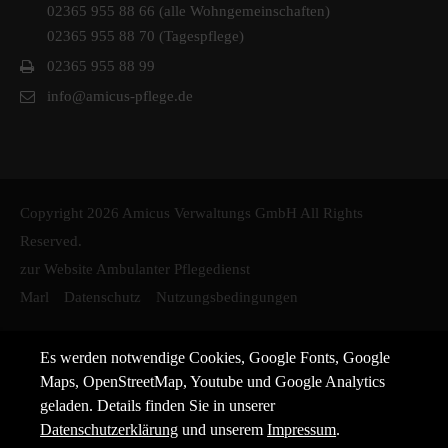
02365 955 88 66 (alle Wohngemeinschaften)
02365 955 88 70 (Tagespflege)
02365 955 88 99
info@amicus-pflege.de
Copyright 2026 Amicus Verwaltungs GmbH All Rights
Reserved.
zur Website Ambulanter Pflegedienst
Marl
Datenschutz
Nutzungsbedingungen
Es werden notwendige Cookies, Google Fonts, Google
Maps, OpenStreetMap, Youtube und Google Analytics
geladen. Details finden Sie in unserer
Datenschutzerklärung
und unserem
Impressum
.