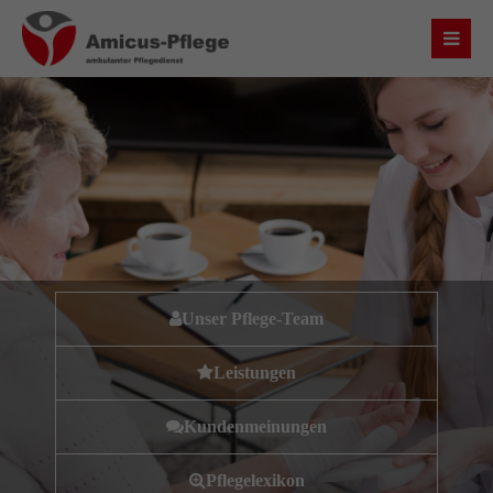
Login
Benutzername
Passwort
Unser Pflege-Team
Anmelden
Leistungen
Register
|
Lost your password?
Kundenmeinungen
Über uns
Pflegelexikon