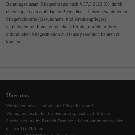
Beratungseinsatz (Pflegeeinsätze nach § 37.3 SGB XI) durch
info@amicus-pflege.de
einen zugelassen ambulanten Pflegedienst. Unsere examinierten
Pflegefachkräfte (Gesundheits- und Krankenpfleger)
vereinbaren mit Ihnen gerne einen Termin, um Sie in Ihrer
individuellen Pflegesituation zu Hause persönlich beraten zu
können.
Über uns
Wir haben uns als ambulanter Pflegedienst auf
Wohngemeinschaften für Senioren spezialisiert. Mit der
Spezialisierung im Bereich Demenz erleben wir immer wieder
das wir
GUTES
tun.