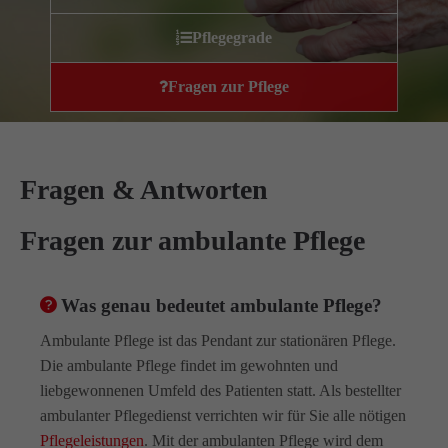
Wir haben uns als ambulanter Pflegedienst auf
Pflegegrade
Wohngemeinschaften für Senioren spezialisiert. Mit der
Spezialisierung im Bereich Demenz erleben wir immer wieder
Fragen zur Pflege
das wir
GUTES
tun.
Wir sagen
DANKE
für Ihr Feedback!
Fragen & Antworten
Kontakt
Fragen zur ambulante Pflege
Amicus Pflege GmbH & Co KG
Lipper Weg 11a
Was genau bedeutet ambulante Pflege?
45770 Marl
Ambulante Pflege ist das Pendant zur stationären Pflege.
Die ambulante Pflege findet im gewohnten und
Sie haben Fragen?
liebgewonnenen Umfeld des Patienten statt. Als bestellter
02365 955 88 88
ambulanter Pflegedienst verrichten wir für Sie alle nötigen
Pflegeleistungen
. Mit der ambulanten Pflege wird dem
Schreiben Sie uns per Email