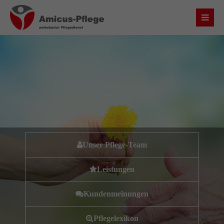
Login
Benutzername
Passwort
Unser Pflege-Team
Anmelden
Leistungen
Register
|
Lost your password?
Kundenmeinungen
Über uns
Pflegelexikon