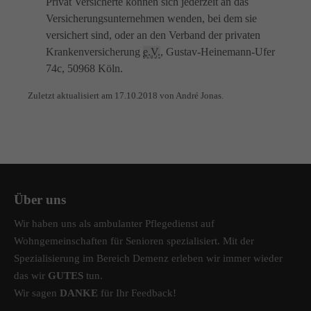
Privat Versicherte können sich jederzeit an das
Versicherungsunternehmen wenden, bei dem sie
versichert sind, oder an den Verband der privaten
Krankenversicherung
e.V.
, Gustav-Heinemann-Ufer
74c, 50968 Köln.
Zuletzt aktualisiert am 17.10.2018 von André Jonas.
Über uns
Wir haben uns als ambulanter Pflegedienst auf
Wohngemeinschaften für Senioren spezialisiert. Mit der
Spezialisierung im Bereich Demenz erleben wir immer wieder
das wir
GUTES
tun.
Wir sagen
DANKE
für Ihr Feedback!